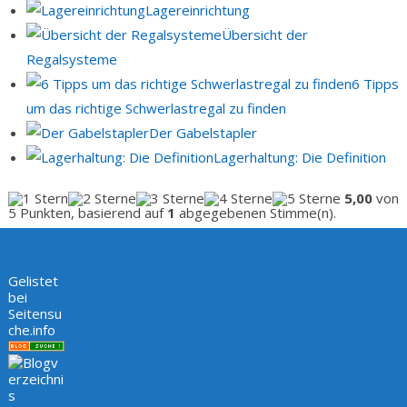
Lagereinrichtung
Übersicht der
Regalsysteme
6 Tipps
um das richtige Schwerlastregal zu finden
Der Gabelstapler
Lagerhaltung: Die Definition
5,00
von
5 Punkten, basierend auf
1
abgegebenen Stimme(n).
Gelistet
bei
Seitensu
che.info