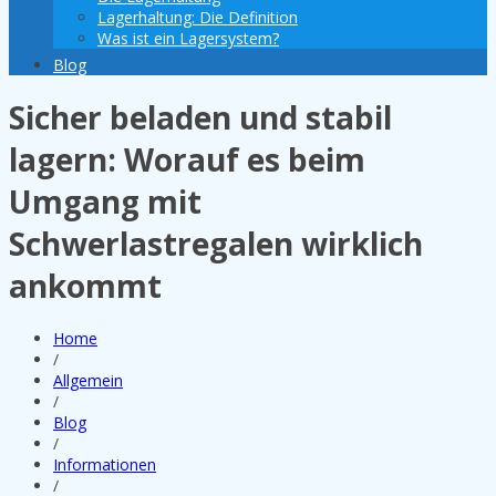
Lagerhaltung: Die Definition
Was ist ein Lagersystem?
Blog
Sicher beladen und stabil
lagern: Worauf es beim
Umgang mit
Schwerlastregalen wirklich
ankommt
Home
/
Allgemein
/
Blog
/
Informationen
/