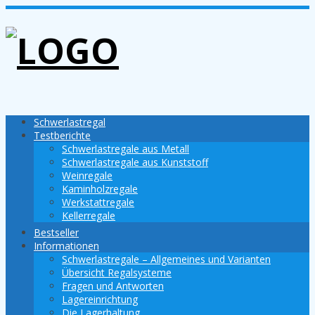
Schwerlastregal
Testberichte
Schwerlastregale aus Metall
Schwerlastregale aus Kunststoff
Weinregale
Kaminholzregale
Werkstattregale
Kellerregale
Bestseller
Informationen
Schwerlastregale – Allgemeines und Varianten
Übersicht Regalsysteme
Fragen und Antworten
Lagereinrichtung
Die Lagerhaltung