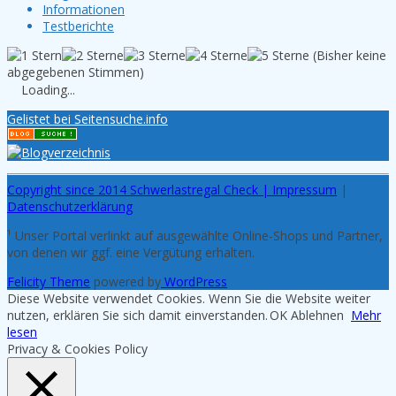
Informationen
Testberichte
(Bisher keine
abgegebenen Stimmen)
Loading...
Gelistet bei Seitensuche.info
Copyright since 2014 Schwerlastregal Check |
Impressum
|
Datenschutzerklärung
¹ Unser Portal verlinkt auf ausgewählte Online-Shops und Partner,
von denen wir ggf. eine Vergütung erhalten.
Felicity Theme
powered by
WordPress
Diese Website verwendet Cookies. Wenn Sie die Website weiter
nutzen, erklären Sie sich damit einverstanden.
OK
Ablehnen
Mehr
lesen
Privacy & Cookies Policy