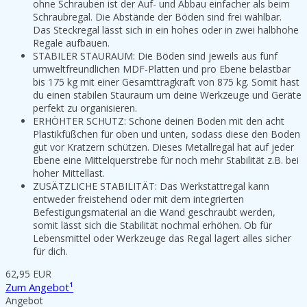
ohne Schrauben ist der Auf- und Abbau einfacher als beim
Schraubregal. Die Abstände der Böden sind frei wählbar.
Das Steckregal lässt sich in ein hohes oder in zwei halbhohe
Regale aufbauen.
STABILER STAURAUM: Die Böden sind jeweils aus fünf
umweltfreundlichen MDF-Platten und pro Ebene belastbar
bis 175 kg mit einer Gesamttragkraft von 875 kg. Somit hast
du einen stabilen Stauraum um deine Werkzeuge und Geräte
perfekt zu organisieren.
ERHÖHTER SCHUTZ: Schone deinen Boden mit den acht
Plastikfüßchen für oben und unten, sodass diese den Boden
gut vor Kratzern schützen. Dieses Metallregal hat auf jeder
Ebene eine Mittelquerstrebe für noch mehr Stabilität z.B. bei
hoher Mittellast.
ZUSÄTZLICHE STABILITÄT: Das Werkstattregal kann
entweder freistehend oder mit dem integrierten
Befestigungsmaterial an die Wand geschraubt werden,
somit lässt sich die Stabilität nochmal erhöhen. Ob für
Lebensmittel oder Werkzeuge das Regal lagert alles sicher
für dich.
62,95 EUR
Zum Angebot¹
Angebot