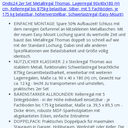
Ondis24 2er Set Metallregal Thomas, Lagerregal 90x40x180 (H)
cm, Kellerregal bis 875kg belastbar, Silber, mit 5 Fachböden, je
175 kg belastbar, höhenverstellbar, Schwerlastregal (Easy-Mount)
EINFACHE MONTAGE: Spare 50% Aufbauzeit! Schluss mit
dem nervigen Gefummel an klitzekleinen Metalllaschen. Mit
der neuen Easy-Mount Lochung sparst du wertvolle Zeit und
baust das Metallregal Thomas doppelt so schnell auf wie
mit der Standard Lochung. Dabei sind alle anderen
Spezifikationen wie Belastsbarkeit und Größe völlig
identisch.
NÜTZLICHER KLASSIKER: 2 x Steckregal Thomas aus
stabilem Metall, funktionales Schwerlastregal beachtliche
875kg Gesamtbelastbarkeit, erweiterbar mit weiteren
Lagerregalen, Maße ca. 90 x 40 x 180 (H) cm, Gewicht nur
ca. 12 kg - leicht zu transportieren und umstellen,
praktisches 2er Set
BÄRENSTARKER ALLROUNDER: Kellerregal mit 5
Einlegeböden - in der Höhe individuell einsetzbar - je
Fachboden bis 175 kg belastbar, Maße ca. 39,5 x 89,5 cm -
Dicke 4mm, robuste MDF-Spanholzplatten mit
abgekanteten Ecken, einfache Entnahme
DOPPELPACK: Praktisches Doppelpack für maximalen
Stauraum in Garage, Hobbyraum, Werkstatt oder Keller. Die