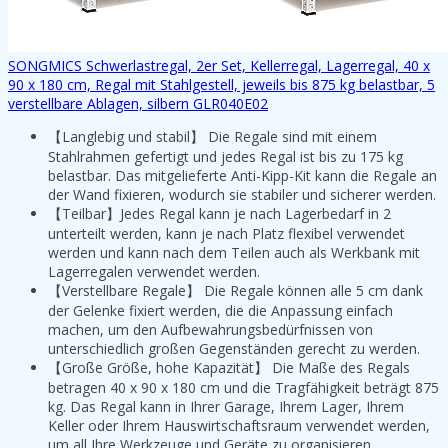
SONGMICS Schwerlastregal, 2er Set, Kellerregal, Lagerregal, 40 x
90 x 180 cm, Regal mit Stahlgestell, jeweils bis 875 kg belastbar, 5
verstellbare Ablagen, silbern GLR040E02
【Langlebig und stabil】 Die Regale sind mit einem
Stahlrahmen gefertigt und jedes Regal ist bis zu 175 kg
belastbar. Das mitgelieferte Anti-Kipp-Kit kann die Regale an
der Wand fixieren, wodurch sie stabiler und sicherer werden.
【Teilbar】Jedes Regal kann je nach Lagerbedarf in 2
unterteilt werden, kann je nach Platz flexibel verwendet
werden und kann nach dem Teilen auch als Werkbank mit
Lagerregalen verwendet werden.
【Verstellbare Regale】 Die Regale können alle 5 cm dank
der Gelenke fixiert werden, die die Anpassung einfach
machen, um den Aufbewahrungsbedürfnissen von
unterschiedlich großen Gegenständen gerecht zu werden.
【Große Größe, hohe Kapazität】 Die Maße des Regals
betragen 40 x 90 x 180 cm und die Tragfähigkeit beträgt 875
kg. Das Regal kann in Ihrer Garage, Ihrem Lager, Ihrem
Keller oder Ihrem Hauswirtschaftsraum verwendet werden,
um all Ihre Werkzeuge und Geräte zu organisieren.