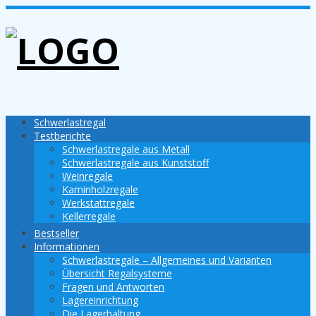
Schwerlastregal
Testberichte
Schwerlastregale aus Metall
Schwerlastregale aus Kunststoff
Weinregale
Kaminholzregale
Werkstattregale
Kellerregale
Bestseller
Informationen
Schwerlastregale – Allgemeines und Varianten
Übersicht Regalsysteme
Fragen und Antworten
Lagereinrichtung
Die Lagerhaltung