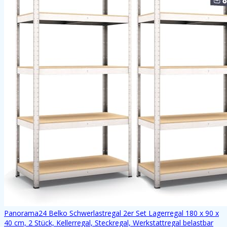
Panorama24 Belko Schwerlastregal 2er Set Lagerregal 180 x 90 x
40 cm, 2 Stück, Kellerregal, Steckregal, Werkstattregal belastbar