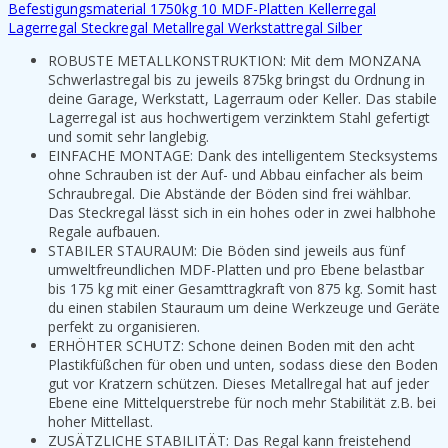
Befestigungsmaterial 1750kg 10 MDF-Platten Kellerregal
Lagerregal Steckregal Metallregal Werkstattregal Silber
ROBUSTE METALLKONSTRUKTION: Mit dem MONZANA
Schwerlastregal bis zu jeweils 875kg bringst du Ordnung in
deine Garage, Werkstatt, Lagerraum oder Keller. Das stabile
Lagerregal ist aus hochwertigem verzinktem Stahl gefertigt
und somit sehr langlebig.
EINFACHE MONTAGE: Dank des intelligentem Stecksystems
ohne Schrauben ist der Auf- und Abbau einfacher als beim
Schraubregal. Die Abstände der Böden sind frei wählbar.
Das Steckregal lässt sich in ein hohes oder in zwei halbhohe
Regale aufbauen.
STABILER STAURAUM: Die Böden sind jeweils aus fünf
umweltfreundlichen MDF-Platten und pro Ebene belastbar
bis 175 kg mit einer Gesamttragkraft von 875 kg. Somit hast
du einen stabilen Stauraum um deine Werkzeuge und Geräte
perfekt zu organisieren.
ERHÖHTER SCHUTZ: Schone deinen Boden mit den acht
Plastikfüßchen für oben und unten, sodass diese den Boden
gut vor Kratzern schützen. Dieses Metallregal hat auf jeder
Ebene eine Mittelquerstrebe für noch mehr Stabilität z.B. bei
hoher Mittellast.
ZUSÄTZLICHE STABILITÄT: Das Regal kann freistehend