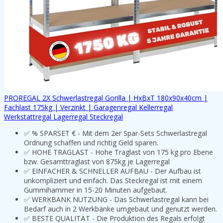
PROREGAL 2X Schwerlastregal Gorilla | HxBxT 180x90x40cm |
Fachlast 175kg | Verzinkt | Garagenregal Kellerregal
Werkstattregal Lagerregal Steckregal
✅ % SPARSET € - Mit dem 2er Spar-Sets Schwerlastregal
Ordnung schaffen und richtig Geld sparen.
✅ HOHE TRAGLAST - Hohe Traglast von 175 kg pro Ebene
bzw. Gesamttraglast von 875kg je Lagerregal
✅ EINFACHER & SCHNELLER AUFBAU - Der Aufbau ist
unkompliziert und einfach. Das Steckregal ist mit einem
Gummihammer in 15-20 Minuten aufgebaut.
✅ WERKBANK NUTZUNG - Das Schwerlastregal kann bei
Bedarf auch in 2 Werkbänke umgebaut und genutzt werden.
✅ BESTE QUALITÄT - Die Produktion des Regals erfolgt